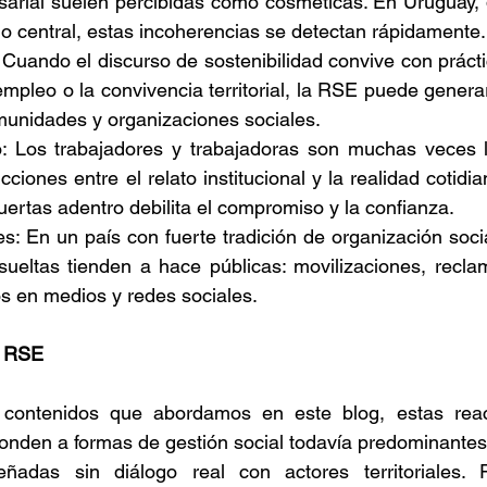
sarial suelen percibidas como cosméticas. En Uruguay, 
o central, estas incoherencias se detectan rápidamente.
Cuando el discurso de sostenibilidad convive con prácti
empleo o la convivencia territorial, la RSE puede generar
munidades y organizaciones sociales. 
o: Los trabajadores y trabajadoras son muchas veces l
icciones entre el relato institucional y la realidad cotid
ertas adentro debilita el compromiso y la confianza. 
les: En un país con fuerte tradición de organización social
ueltas tienden a hace públicas: movilizaciones, reclamos
s en medios y redes sociales. 
a RSE 
 contenidos que abordamos en este blog, estas reac
nden a formas de gestión social todavía predominantes, 
eñadas sin diálogo real con actores territoriales. P