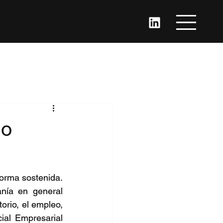
no
orma sostenida. 
nía en general 
rio, el empleo, 
ial Empresarial 