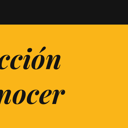
ección
nocer