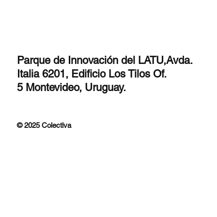
actores sociales en la generación de mayor
capital humano y social. Una invitación a
repensar las estrategias para construir un
futuro más equitativo.
Parque de Innovación del LATU,Avda.
Italia 6201, Edificio Los Tilos Of.
5 Montevideo, Uruguay.
© 2025 Colectiva
Improfit